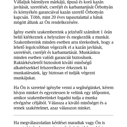
Vállaljuk bármilyen márkájú, típusú és korú kazán
javítását, szerelését, cseréjét és karbantartását Őrbottyán
és környékén garanciával kazán szerelő Őrbottyán
kapcsán. Több, mint 20 éves tapasztalattal a hátuk
mögött állunk az Ön rendelkezésére.
Igény esetén szakembereink a jelzéstől számított 1 órán
belül kiérkeznek a helyszínre és megkezdik a munkát.
Szakembereink minden esetben arra törekednek, hogy a
lehető legolcsóbban végezzék el a kazán javítását,
szerelését, cseréjét és karbantartását. Munkánkra
minden esetben valódi garanciát biztosítunk.
Raktárkészletről biztosított kiváló minőségű
alkatrészekkel felszerelkezve érkeznek ki
munkatársaink, így biztosan el tudják végezni
munkájukat.
Ha Ön is szeretné igénybe venni a segítségünket, kérem
hívjon minket és egyeztessen le velünk egy időpontot,
amikor szakemberünket fogadni tudja a munka
elvégzése céljából. Válassza a kiváló minőséget és a
remek szakértelmet, azaz válasszon minket.
Ha megválaszolatlan kérdései maradtak vagy Ön is