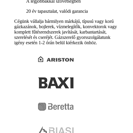
A legjobbakkal szövetségben
20 év tapasztalat, valódi garancia
Cégünk vállalja bármilyen márkájú, típusú vagy korú
gázkazánok, bojlerek, vízmelegítők, konvektorok vagy
komplett fűtésrendszerek javítását, karbantartását,
szerelését és cseréjét. Gázszerelő gyorsszolgálatunk
igény esetén 1-2 órán belül kiérkezik önhöz.