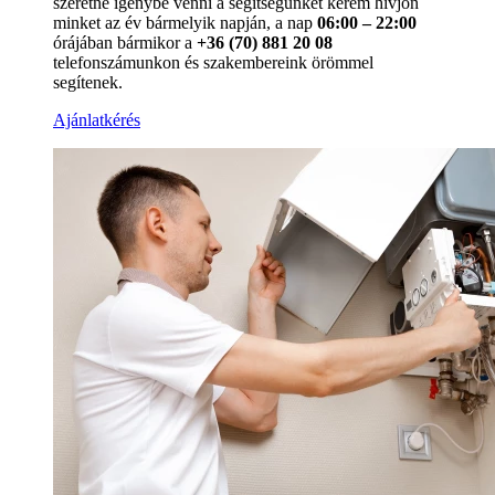
szeretné igénybe venni a segítségünket kérem hívjon
minket az év bármelyik napján, a nap
06:00 – 22:00
órájában bármikor a
+36 (70) 881 20 08
telefonszámunkon és szakembereink örömmel
segítenek.
Ajánlatkérés