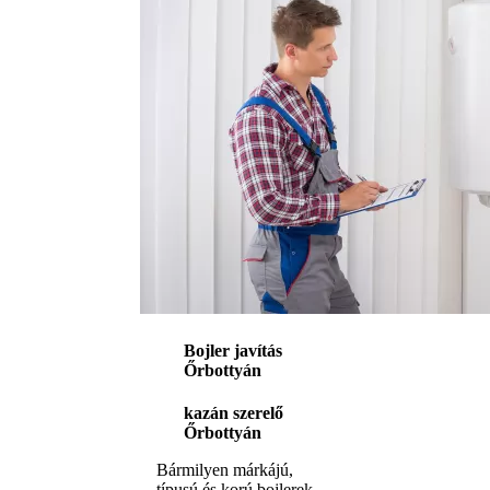
Bojler javítás
Őrbottyán
kazán szerelő
Őrbottyán
Bármilyen márkájú,
típusú és korú bojlerek