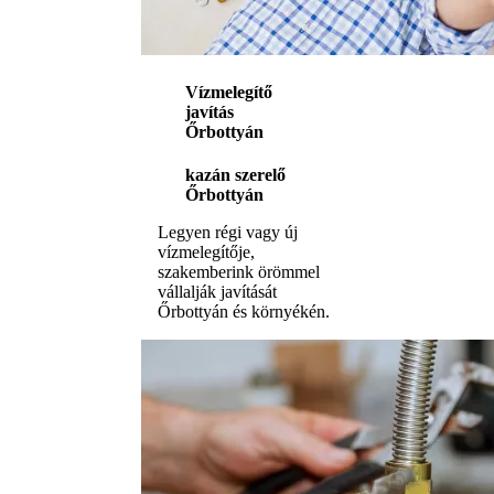
Vízmelegítő
javítás
Őrbottyán
kazán szerelő
Őrbottyán
Legyen régi vagy új
vízmelegítője,
szakemberink örömmel
vállalják javítását
Őrbottyán és környékén.