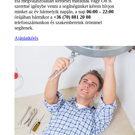
Ha megválaszolatlan kérdései maradtak vagy Ön is
szeretné igénybe venni a segítségünket kérem hívjon
minket az év bármelyik napján, a nap
06:00 – 22:00
órájában bármikor a
+36 (70) 881 20 08
telefonszámunkon és szakembereink örömmel
segítenek.
Ajánlatkérés