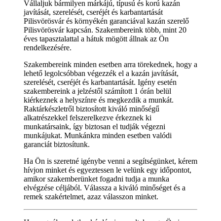
Vállaljuk bármilyen márkájú, típusú és korú kazán
javítását, szerelését, cseréjét és karbantartását
Pilisvörösvár és környékén garanciával kazán szerelő
Pilisvörösvár kapcsán. Szakembereink több, mint 20
éves tapasztalattal a hátuk mögött állnak az Ön
rendelkezésére.
Szakembereink minden esetben arra törekednek, hogy a
lehető legolcsóbban végezzék el a kazán javítását,
szerelését, cseréjét és karbantartását. Igény esetén
szakembereink a jelzéstől számított 1 órán belül
kiérkeznek a helyszínre és megkezdik a munkát.
Raktárkészletről biztosított kiváló minőségű
alkatrészekkel felszerelkezve érkeznek ki
munkatársaink, így biztosan el tudják végezni
munkájukat. Munkánkra minden esetben valódi
garanciát biztosítunk.
Ha Ön is szeretné igénybe venni a segítségünket, kérem
hívjon minket és egyeztessen le velünk egy időpontot,
amikor szakemberünket fogadni tudja a munka
elvégzése céljából. Válassza a kiváló minőséget és a
remek szakértelmet, azaz válasszon minket.