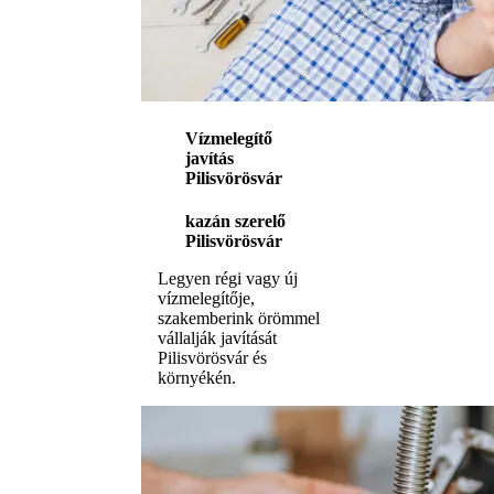
Vízmelegítő
javítás
Pilisvörösvár
kazán szerelő
Pilisvörösvár
Legyen régi vagy új
vízmelegítője,
szakemberink örömmel
vállalják javítását
Pilisvörösvár és
környékén.