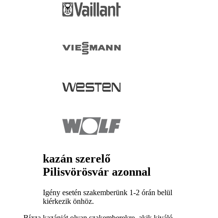
kazán szerelő
Pilisvörösvár azonnal
Igény esetén szakemberünk 1-2 órán belül
kiérkezik önhöz.
Bízza kazánját olyan szakemberekre, akik kiváló