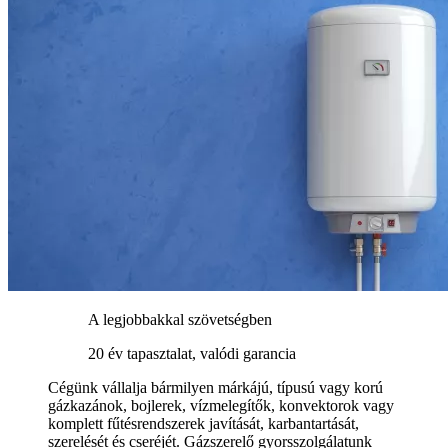
A legjobbakkal szövetségben
20 év tapasztalat, valódi garancia
Cégünk vállalja bármilyen márkájú, típusú vagy korú
gázkazánok, bojlerek, vízmelegítők, konvektorok vagy
komplett fűtésrendszerek javítását, karbantartását,
szerelését és cseréjét. Gázszerelő gyorsszolgálatunk