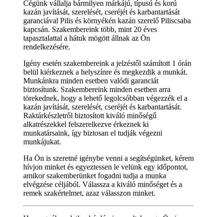
Cégünk vállalja bármilyen márkájú, típusú és korú
kazán javítását, szerelését, cseréjét és karbantartását
garanciával Pilis és környékén kazán szerelő Piliscsaba
kapcsán. Szakembereink több, mint 20 éves
tapasztalattal a hátuk mögött állnak az Ön
rendelkezésére.
Igény esetén szakembereink a jelzéstől számított 1 órán
belül kiérkeznek a helyszínre és megkezdik a munkát.
Munkánkra minden esetben valódi garanciát
biztosítunk. Szakembereink minden esetben arra
törekednek, hogy a lehető legolcsóbban végezzék el a
kazán javítását, szerelését, cseréjét és karbantartását.
Raktárkészletről biztosított kiváló minőségű
alkatrészekkel felszerelkezve érkeznek ki
munkatársaink, így biztosan el tudják végezni
munkájukat.
Ha Ön is szeretné igénybe venni a segítségünket, kérem
hívjon minket és egyeztessen le velünk egy időpontot,
amikor szakemberünket fogadni tudja a munka
elvégzése céljából. Válassza a kiváló minőséget és a
remek szakértelmet, azaz válasszon minket.