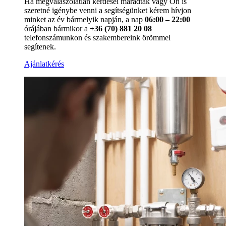
Ha megválaszolatlan kérdései maradtak vagy Ön is
szeretné igénybe venni a segítségünket kérem hívjon
minket az év bármelyik napján, a nap
06:00 – 22:00
órájában bármikor a
+36 (70) 881 20 08
telefonszámunkon és szakembereink örömmel
segítenek.
Ajánlatkérés