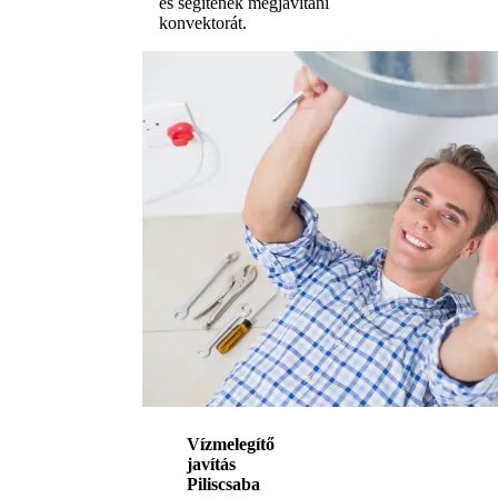
és segítenek megjavítani
konvektorát.
Vízmelegítő
javítás
Piliscsaba