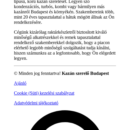
típusú, korú kazán szerelését. Legyen szó
kondenzációs, turbós, kombi vagy bármilyen más
kazánról Budapest és környékén. Szakembereink több,
mint 20 éves tapasztalattal a hátuk mögött állnak az Ön
rendelkezésére.
Cégünk kizárólag raktárkészletről biztosított kiváló
minőségű alkatrészekkel és remek tapasztalattal
rendelkező szakemberekkel dolgozik, hogy a piacon
elérhető legjobb minőségű szolgáltatást tudja kínálni,
hiszen számunkra az a legfontosabb, hogy Ön elégedett
legyen.
© Minden jog fenntartva!
Kazán szerelő Budapest
Ajánló
Cookie (Süti) kezelési szabályzat
Adatvédelmi tájékoztató