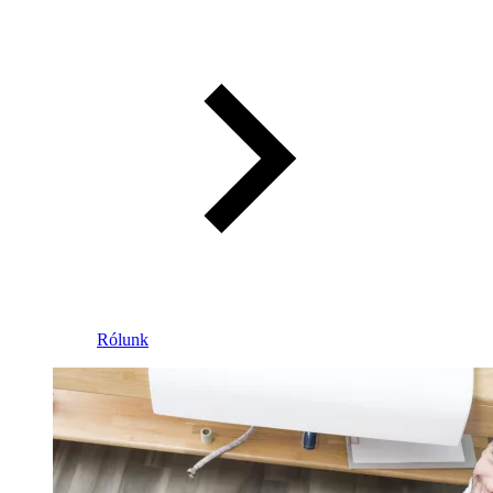
Rólunk