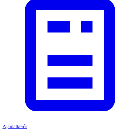
Ajánlatkérés