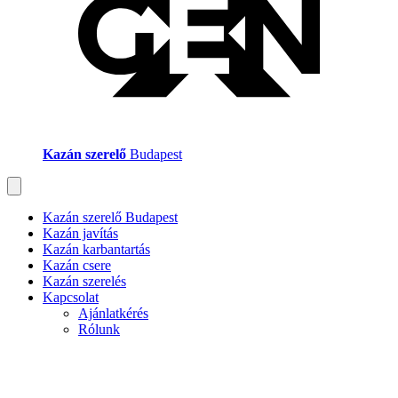
Kazán szerelő
Budapest
Kazán szerelő Budapest
Kazán javítás
Kazán karbantartás
Kazán csere
Kazán szerelés
Kapcsolat
Ajánlatkérés
Rólunk