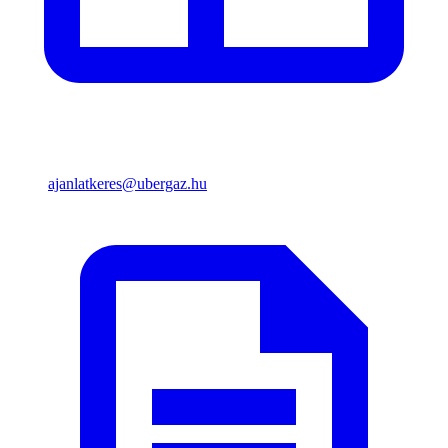
ajanlatkeres@ubergaz.hu