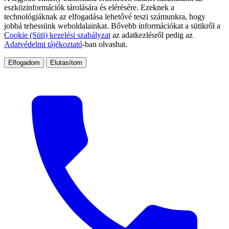
eszközinformációk tárolására és elérésére. Ezeknek a
technológiáknak az elfogadása lehetővé teszi számunkra, hogy
jobbá tehessünk weboldalainkat. Bővebb információkat a sütikről a
Cookie (Süti) kezelési szabályzat
az adatkezlésről pedig az
Adatvédelmi tájékoztató
-ban olvashat.
Elfogadom
Elutasítom