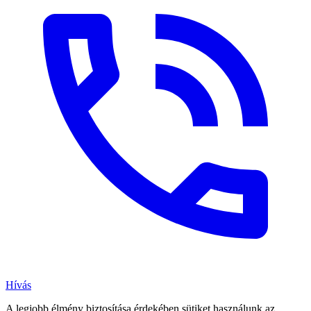
Hívás
A legjobb élmény biztosítása érdekében sütiket használunk az