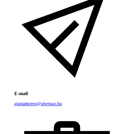
E-mail
ajanlatkeres@ubergaz.hu