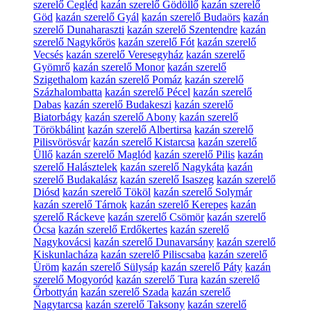
szerelő Cegléd
kazán szerelő Gödöllő
kazán szerelő
Göd
kazán szerelő Gyál
kazán szerelő Budaörs
kazán
szerelő Dunaharaszti
kazán szerelő Szentendre
kazán
szerelő Nagykőrös
kazán szerelő Fót
kazán szerelő
Vecsés
kazán szerelő Veresegyház
kazán szerelő
Gyömrő
kazán szerelő Monor
kazán szerelő
Szigethalom
kazán szerelő Pomáz
kazán szerelő
Százhalombatta
kazán szerelő Pécel
kazán szerelő
Dabas
kazán szerelő Budakeszi
kazán szerelő
Biatorbágy
kazán szerelő Abony
kazán szerelő
Törökbálint
kazán szerelő Albertirsa
kazán szerelő
Pilisvörösvár
kazán szerelő Kistarcsa
kazán szerelő
Üllő
kazán szerelő Maglód
kazán szerelő Pilis
kazán
szerelő Halásztelek
kazán szerelő Nagykáta
kazán
szerelő Budakalász
kazán szerelő Isaszeg
kazán szerelő
Diósd
kazán szerelő Tököl
kazán szerelő Solymár
kazán szerelő Tárnok
kazán szerelő Kerepes
kazán
szerelő Ráckeve
kazán szerelő Csömör
kazán szerelő
Ócsa
kazán szerelő Erdőkertes
kazán szerelő
Nagykovácsi
kazán szerelő Dunavarsány
kazán szerelő
Kiskunlacháza
kazán szerelő Piliscsaba
kazán szerelő
Üröm
kazán szerelő Sülysáp
kazán szerelő Páty
kazán
szerelő Mogyoród
kazán szerelő Tura
kazán szerelő
Őrbottyán
kazán szerelő Szada
kazán szerelő
Nagytarcsa
kazán szerelő Taksony
kazán szerelő