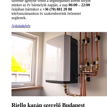
szeretné igénybe venni a segítségünket kérem hívjon
minket az év bármelyik napján, a nap
06:00 – 22:00
órájában bármikor a
+36 (70) 881 20 08
telefonszámunkon és szakembereink örömmel
segítenek.
Ajánlatkérés
Riello kazán szerelő Budapest