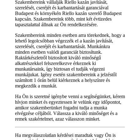
Szakembereink vállalják Riello kazán javítását,
szerelését, cseréjét és karbantartását garanciával
Budapest és környékén Riello kazán szerelő Budapest
kapcsán. Szakembereink több, mint két évtizedes
tapasztalattal állnak az Ön rendelkezésére.
Szakembereink minden esetben arra törekednek, hogy a
lehető legolcsóbban végezzék el a kazán javítását,
szerelését, cseréjét és karbantartását. Munkánkra
minden esetben valódi garanciát biztosítunk.
Raktárkészletről biztosított kiváló minőségű
alkatrészekkel felszerelkezve érkeznek ki
munkatársaink, így biztosan el tudják végezni
munkájukat. Igény esetén szakembereink a jelzéstől
számított 1 órán belül kiérkeznek a helyszínre és
megkezdik a munkát.
Ha Ön is szeretné igénybe venni a segítségünket, kérem
hívjon minket és egyeztessen le velünk egy időpontot,
amikor szakemberünket fogadni tudja a munka
elvégzése céljából. Válassza a kiváló minőséget és a
remek szakértelmet, azaz válasszon minket.
Ha megválaszolatlan kérdései maradtak vagy Ön is