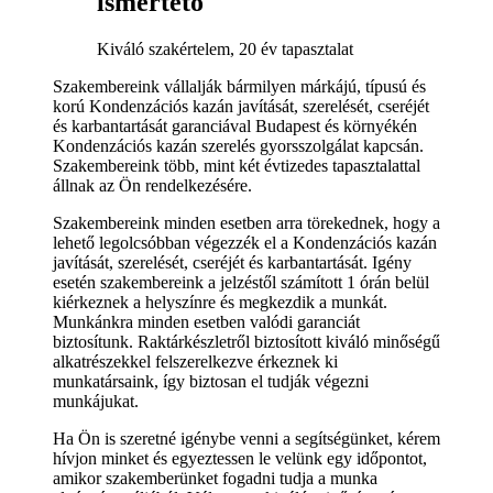
ismertető
Kiváló szakértelem, 20 év tapasztalat
Szakembereink vállalják bármilyen márkájú, típusú és
korú Kondenzációs kazán javítását, szerelését, cseréjét
és karbantartását garanciával Budapest és környékén
Kondenzációs kazán szerelés gyorsszolgálat kapcsán.
Szakembereink több, mint két évtizedes tapasztalattal
állnak az Ön rendelkezésére.
Szakembereink minden esetben arra törekednek, hogy a
lehető legolcsóbban végezzék el a Kondenzációs kazán
javítását, szerelését, cseréjét és karbantartását. Igény
esetén szakembereink a jelzéstől számított 1 órán belül
kiérkeznek a helyszínre és megkezdik a munkát.
Munkánkra minden esetben valódi garanciát
biztosítunk. Raktárkészletről biztosított kiváló minőségű
alkatrészekkel felszerelkezve érkeznek ki
munkatársaink, így biztosan el tudják végezni
munkájukat.
Ha Ön is szeretné igénybe venni a segítségünket, kérem
hívjon minket és egyeztessen le velünk egy időpontot,
amikor szakemberünket fogadni tudja a munka