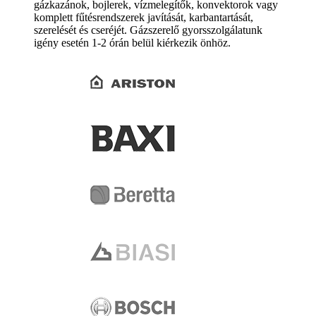
gázkazánok, bojlerek, vízmelegítők, konvektorok vagy
komplett fűtésrendszerek javítását, karbantartását,
szerelését és cseréjét. Gázszerelő gyorsszolgálatunk
igény esetén 1-2 órán belül kiérkezik önhöz.