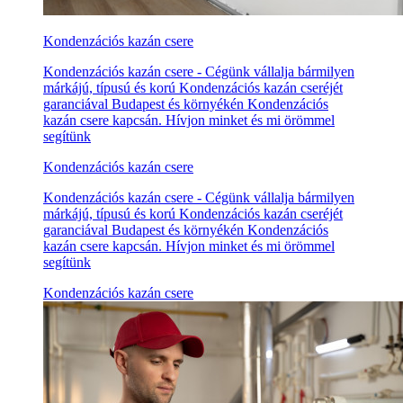
Kondenzációs kazán csere
Kondenzációs kazán csere - Cégünk vállalja bármilyen
márkájú, típusú és korú Kondenzációs kazán cseréjét
garanciával Budapest és környékén Kondenzációs
kazán csere kapcsán. Hívjon minket és mi örömmel
segítünk
Kondenzációs kazán csere
Kondenzációs kazán csere - Cégünk vállalja bármilyen
márkájú, típusú és korú Kondenzációs kazán cseréjét
garanciával Budapest és környékén Kondenzációs
kazán csere kapcsán. Hívjon minket és mi örömmel
segítünk
Kondenzációs kazán csere