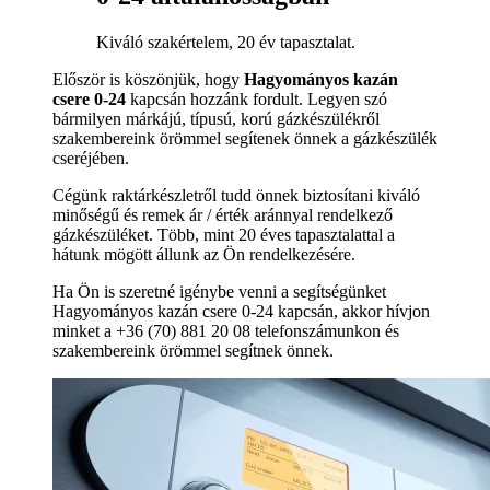
Kiváló szakértelem, 20 év tapasztalat.
Először is köszönjük, hogy
Hagyományos kazán
csere 0-24
kapcsán hozzánk fordult. Legyen szó
bármilyen márkájú, típusú, korú gázkészülékről
szakembereink örömmel segítenek önnek a gázkészülék
cseréjében.
Cégünk raktárkészletről tudd önnek biztosítani kiváló
minőségű és remek ár / érték aránnyal rendelkező
gázkészüléket. Több, mint 20 éves tapasztalattal a
hátunk mögött állunk az Ön rendelkezésére.
Ha Ön is szeretné igénybe venni a segítségünket
Hagyományos kazán csere 0-24 kapcsán, akkor hívjon
minket a +36 (70) 881 20 08 telefonszámunkon és
szakembereink örömmel segítnek önnek.