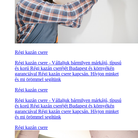
Régi kazán csere
Régi kazán csere - Vállaljuk bármilyen márkájú, típusú
és korú Régi kazán cseréjét Budapest és környékén
garanciával Régi kazán csere kapcsán. Hívjon minket
és mi örömmel segítünk
Régi kazán csere
Régi kazán csere - Vállaljuk bármilyen márkájú, típusú
és korú Régi kazán cseréjét Budapest és környékén
garanciával Régi kazán csere kapcsán. Hívjon minket
és mi örömmel segítünk
Régi kazán csere