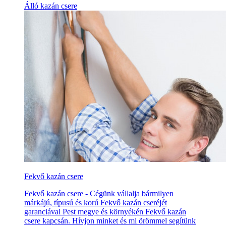
Álló kazán csere
Fekvő kazán csere
Fekvő kazán csere - Cégünk vállalja bármilyen
márkájú, típusú és korú Fekvő kazán cseréjét
garanciával Pest megye és környékén Fekvő kazán
csere kapcsán. Hívjon minket és mi örömmel segítünk