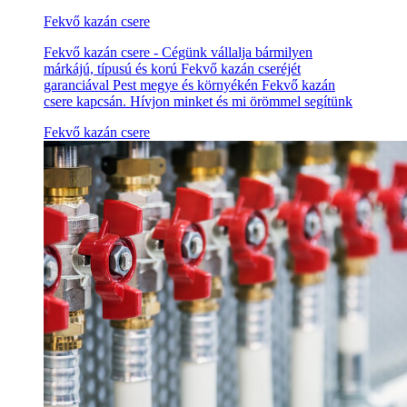
Fekvő kazán csere
Fekvő kazán csere - Cégünk vállalja bármilyen
márkájú, típusú és korú Fekvő kazán cseréjét
garanciával Pest megye és környékén Fekvő kazán
csere kapcsán. Hívjon minket és mi örömmel segítünk
Fekvő kazán csere