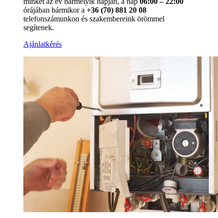
minket az év bármelyik napján, a nap
06:00 – 22:00
órájában bármikor a
+36 (70) 881 20 08
telefonszámunkon és szakembereink örömmel
segítenek.
Ajánlatkérés