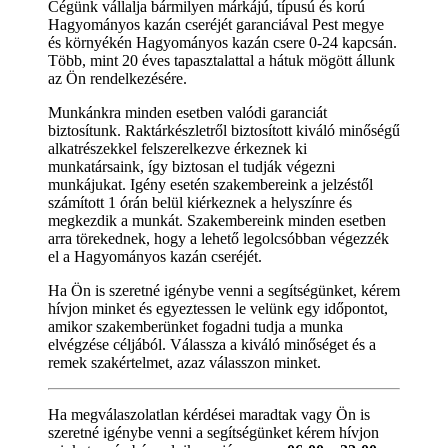
Cégünk vállalja bármilyen márkájú, típusú és korú
Hagyományos kazán cseréjét garanciával Pest megye
és környékén Hagyományos kazán csere 0-24 kapcsán.
Több, mint 20 éves tapasztalattal a hátuk mögött állunk
az Ön rendelkezésére.
Munkánkra minden esetben valódi garanciát
biztosítunk. Raktárkészletről biztosított kiváló minőségű
alkatrészekkel felszerelkezve érkeznek ki
munkatársaink, így biztosan el tudják végezni
munkájukat. Igény esetén szakembereink a jelzéstől
számított 1 órán belül kiérkeznek a helyszínre és
megkezdik a munkát. Szakembereink minden esetben
arra törekednek, hogy a lehető legolcsóbban végezzék
el a Hagyományos kazán cseréjét.
Ha Ön is szeretné igénybe venni a segítségünket, kérem
hívjon minket és egyeztessen le velünk egy időpontot,
amikor szakemberünket fogadni tudja a munka
elvégzése céljából. Válassza a kiváló minőséget és a
remek szakértelmet, azaz válasszon minket.
Ha megválaszolatlan kérdései maradtak vagy Ön is
szeretné igénybe venni a segítségünket kérem hívjon