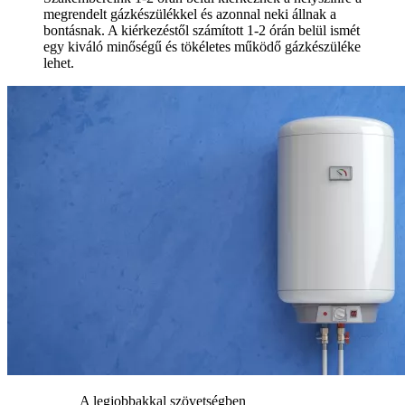
megrendelt gázkészülékkel és azonnal neki állnak a
bontásnak. A kiérkezéstől számított 1-2 órán belül ismét
egy kiváló minőségű és tökéletes működő gázkészüléke
lehet.
A legjobbakkal szövetségben