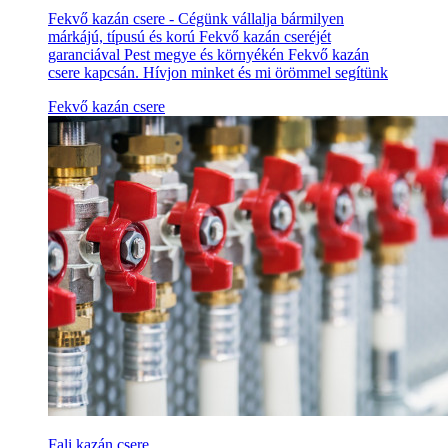
Fekvő kazán csere - Cégünk vállalja bármilyen
márkájú, típusú és korú Fekvő kazán cseréjét
garanciával Pest megye és környékén Fekvő kazán
csere kapcsán. Hívjon minket és mi örömmel segítünk
Fekvő kazán csere
Fali kazán csere