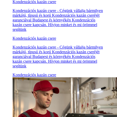
Kondenzációs kazán csere
Kondenzációs kazán csere - Cégünk vállalja bármilyen
márkájú, típusú és korú Kondenzációs kazán cseréjét
garanciával Budapest és környékén Kondenzációs
kazán csere kapcsán. Hívjon minket és mi örömmel
segítünk
Kondenzációs kazán csere
Kondenzációs kazán csere - Cégünk vállalja bármilyen
márkájú, típusú és korú Kondenzációs kazán cseréjét
garanciával Budapest és környékén Kondenzációs
kazán csere kapcsán. Hívjon minket és mi örömmel
segítünk
Kondenzációs kazán csere