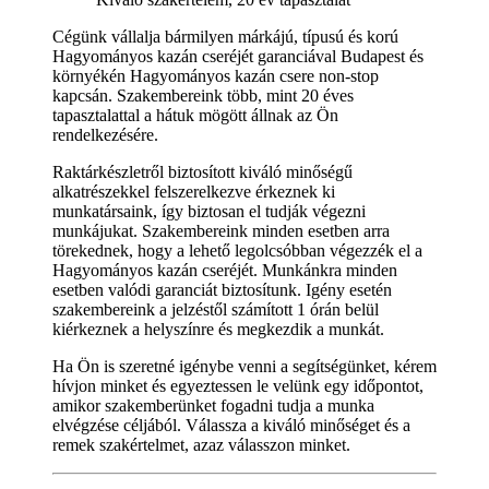
Cégünk vállalja bármilyen márkájú, típusú és korú
Hagyományos kazán cseréjét garanciával Budapest és
környékén Hagyományos kazán csere non-stop
kapcsán. Szakembereink több, mint 20 éves
tapasztalattal a hátuk mögött állnak az Ön
rendelkezésére.
Raktárkészletről biztosított kiváló minőségű
alkatrészekkel felszerelkezve érkeznek ki
munkatársaink, így biztosan el tudják végezni
munkájukat. Szakembereink minden esetben arra
törekednek, hogy a lehető legolcsóbban végezzék el a
Hagyományos kazán cseréjét. Munkánkra minden
esetben valódi garanciát biztosítunk. Igény esetén
szakembereink a jelzéstől számított 1 órán belül
kiérkeznek a helyszínre és megkezdik a munkát.
Ha Ön is szeretné igénybe venni a segítségünket, kérem
hívjon minket és egyeztessen le velünk egy időpontot,
amikor szakemberünket fogadni tudja a munka
elvégzése céljából. Válassza a kiváló minőséget és a
remek szakértelmet, azaz válasszon minket.