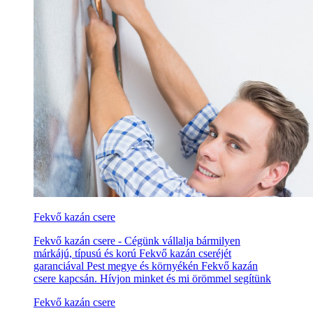
Fekvő kazán csere
Fekvő kazán csere - Cégünk vállalja bármilyen
márkájú, típusú és korú Fekvő kazán cseréjét
garanciával Pest megye és környékén Fekvő kazán
csere kapcsán. Hívjon minket és mi örömmel segítünk
Fekvő kazán csere