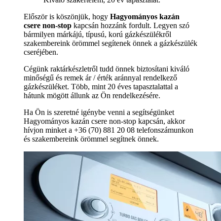
Először is köszönjük, hogy
Hagyományos kazán
csere non-stop
kapcsán hozzánk fordult. Legyen szó
bármilyen márkájú, típusú, korú gázkészülékről
szakembereink örömmel segítenek önnek a gázkészülék
cseréjében.
Cégünk raktárkészletről tudd önnek biztosítani kiváló
minőségű és remek ár / érték aránnyal rendelkező
gázkészüléket. Több, mint 20 éves tapasztalattal a
hátunk mögött állunk az Ön rendelkezésére.
Ha Ön is szeretné igénybe venni a segítségünket
Hagyományos kazán csere non-stop kapcsán, akkor
hívjon minket a +36 (70) 881 20 08 telefonszámunkon
és szakembereink örömmel segítnek önnek.