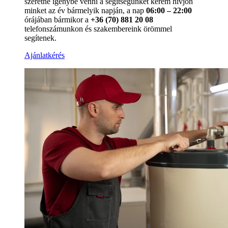
szeretné igénybe venni a segítségünket kérem hívjon
minket az év bármelyik napján, a nap
06:00 – 22:00
órájában bármikor a
+36 (70) 881 20 08
telefonszámunkon és szakembereink örömmel
segítenek.
Ajánlatkérés