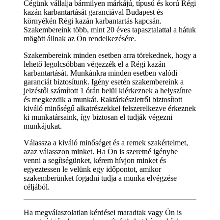
Cégünk vállalja bármilyen márkájú, típusú és korú Régi
kazán karbantartását garanciával Budapest és
környékén Régi kazán karbantartás kapcsán.
Szakembereink több, mint 20 éves tapasztalattal a hátuk
mögött állnak az Ön rendelkezésére.
Szakembereink minden esetben arra törekednek, hogy a
lehető legolcsóbban végezzék el a Régi kazán
karbantartását. Munkánkra minden esetben valódi
garanciát biztosítunk. Igény esetén szakembereink a
jelzéstől számított 1 órán belül kiérkeznek a helyszínre
és megkezdik a munkát. Raktárkészletről biztosított
kiváló minőségű alkatrészekkel felszerelkezve érkeznek
ki munkatársaink, így biztosan el tudják végezni
munkájukat.
Válassza a kiváló minőséget és a remek szakértelmet,
azaz válasszon minket. Ha Ön is szeretné igénybe
venni a segítségünket, kérem hívjon minket és
egyeztessen le velünk egy időpontot, amikor
szakemberünket fogadni tudja a munka elvégzése
céljából.
Ha megválaszolatlan kérdései maradtak vagy Ön is