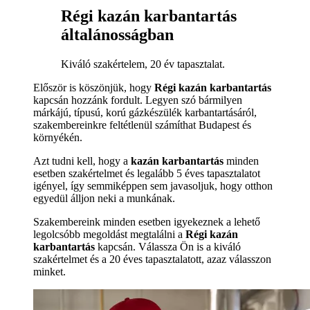
Régi kazán karbantartás
általánosságban
Kiváló szakértelem, 20 év tapasztalat.
Először is köszönjük, hogy
Régi kazán karbantartás
kapcsán hozzánk fordult. Legyen szó bármilyen
márkájú, típusú, korú gázkészülék karbantartásáról,
szakembereinkre feltétlenül számíthat Budapest és
környékén.
Azt tudni kell, hogy a
kazán karbantartás
minden
esetben szakértelmet és legalább 5 éves tapasztalatot
igényel, így semmiképpen sem javasoljuk, hogy otthon
egyedül álljon neki a munkának.
Szakembereink minden esetben igyekeznek a lehető
legolcsóbb megoldást megtalálni a
Régi kazán
karbantartás
kapcsán. Válassza Ön is a kiváló
szakértelmet és a 20 éves tapasztalatott, azaz válasszon
minket.