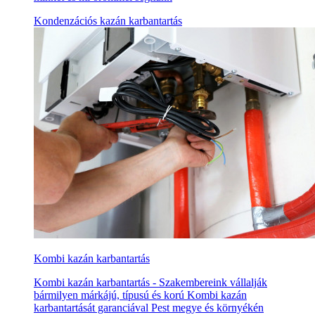
Kondenzációs kazán karbantartás
Kombi kazán karbantartás
Kombi kazán karbantartás - Szakembereink vállalják
bármilyen márkájú, típusú és korú Kombi kazán
karbantartását garanciával Pest megye és környékén