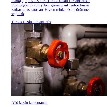
márkájú, típusú és korú Turbos kazán karbantartását
Pest megye és környékén garanciával Turbos kazán
karbantartás kapcsán. Hívjon minket és mi örömmel
segítünk
Turbos kazán karbantartás
Álló kazán karbantartás