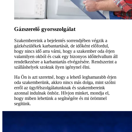
Gázszerelő gyorsszolgálat
Szakembereink a bejelentés sorrendjében végzik a
gázkészülékek karbantartását, de időként előfordul,
hogy nincs idő arra várni, hogy a szakember oda érjen
valamilyen okból és csak egy bizonyos időitelvallum áll
rendelkezésre a karbantartás elvégzésére. Rendszerint a
szálláshelyek szoktak ilyen igénynel élni.
Ha Ön is azt szeretné, hogy a lehető leghamarabb érjen
oda szakemberünk, akkro nincs más dolga, mint szólni
erről az ügyfélszolgálatunknak és szakembereink
azonnal indulnak önhöz. Hívjon minket, mondja el,
hogy miben lehetünk a segítségére és mi örömmel
segítünk.