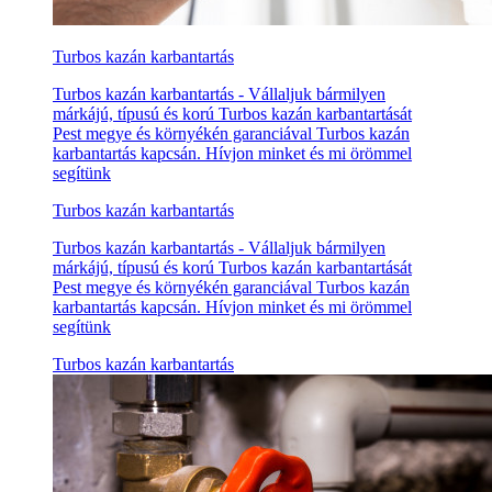
Turbos kazán karbantartás
Turbos kazán karbantartás - Vállaljuk bármilyen
márkájú, típusú és korú Turbos kazán karbantartását
Pest megye és környékén garanciával Turbos kazán
karbantartás kapcsán. Hívjon minket és mi örömmel
segítünk
Turbos kazán karbantartás
Turbos kazán karbantartás - Vállaljuk bármilyen
márkájú, típusú és korú Turbos kazán karbantartását
Pest megye és környékén garanciával Turbos kazán
karbantartás kapcsán. Hívjon minket és mi örömmel
segítünk
Turbos kazán karbantartás