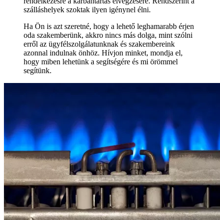
rendelkezésre a karbantartás elvégzésére. Rendszerint a
szálláshelyek szoktak ilyen igénynel élni.
Ha Ön is azt szeretné, hogy a lehető leghamarabb érjen
oda szakemberünk, akkro nincs más dolga, mint szólni
erről az ügyfélszolgálatunknak és szakembereink
azonnal indulnak önhöz. Hívjon minket, mondja el,
hogy miben lehetünk a segítségére és mi örömmel
segítünk.