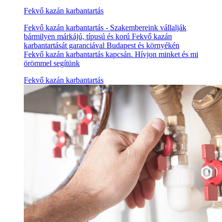
Fekvő kazán karbantartás
Fekvő kazán karbantartás - Szakembereink vállalják
bármilyen márkájú, típusú és korú Fekvő kazán
karbantartását garanciával Budapest és környékén
Fekvő kazán karbantartás kapcsán. Hívjon minket és mi
örömmel segítünk
Fekvő kazán karbantartás