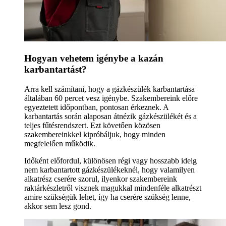
Hogyan vehetem igénybe a kazán
karbantartást?
Arra kell számítani, hogy a gázkészülék karbantartása
általában 60 percet vesz igénybe. Szakembereink előre
egyeztetett időpontban, pontosan érkeznek. A
karbantartás során alaposan átnézik gázkészülékét és a
teljes fűtésrendszert. Ezt követően közösen
szakembereinkkel kipróbáljuk, hogy minden
megfelelően működik.
Időként előfordul, különösen régi vagy hosszabb ideig
nem karbantartott gázkészülékeknél, hogy valamilyen
alkatrész cserére szorul, ilyenkor szakembereink
raktárkészletről visznek magukkal mindenféle alkatrészt
amire szükségük lehet, így ha cserére szükség lenne,
akkor sem lesz gond.