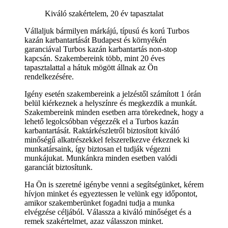
Kiváló szakértelem, 20 év tapasztalat
Vállaljuk bármilyen márkájú, típusú és korú Turbos
kazán karbantartását Budapest és környékén
garanciával Turbos kazán karbantartás non-stop
kapcsán. Szakembereink több, mint 20 éves
tapasztalattal a hátuk mögött állnak az Ön
rendelkezésére.
Igény esetén szakembereink a jelzéstől számított 1 órán
belül kiérkeznek a helyszínre és megkezdik a munkát.
Szakembereink minden esetben arra törekednek, hogy a
lehető legolcsóbban végezzék el a Turbos kazán
karbantartását. Raktárkészletről biztosított kiváló
minőségű alkatrészekkel felszerelkezve érkeznek ki
munkatársaink, így biztosan el tudják végezni
munkájukat. Munkánkra minden esetben valódi
garanciát biztosítunk.
Ha Ön is szeretné igénybe venni a segítségünket, kérem
hívjon minket és egyeztessen le velünk egy időpontot,
amikor szakemberünket fogadni tudja a munka
elvégzése céljából. Válassza a kiváló minőséget és a
remek szakértelmet, azaz válasszon minket.