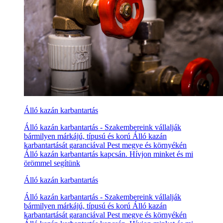
Álló kazán karbantartás
Álló kazán karbantartás - Szakembereink vállalják
bármilyen márkájú, típusú és korú Álló kazán
karbantartását garanciával Pest megye és környékén
Álló kazán karbantartás kapcsán. Hívjon minket és mi
örömmel segítünk
Álló kazán karbantartás
Álló kazán karbantartás - Szakembereink vállalják
bármilyen márkájú, típusú és korú Álló kazán
karbantartását garanciával Pest megye és környékén