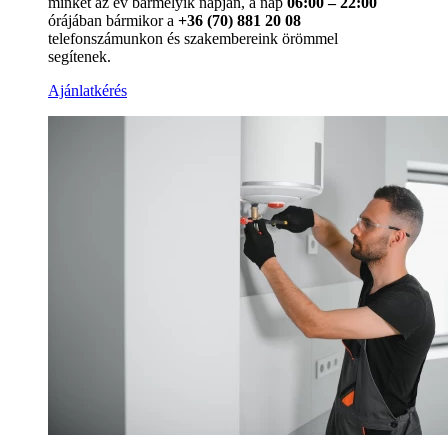
minket az év bármelyik napján, a nap
06:00 – 22:00
órájában bármikor a
+36 (70) 881 20 08
telefonszámunkon és szakembereink örömmel
segítenek.
Ajánlatkérés