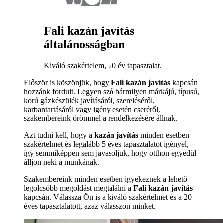
Fali kazán javítás
általánosságban
Kiváló szakértelem, 20 év tapasztalat.
Először is köszönjük, hogy
Fali kazán javítás
kapcsán
hozzánk fordult. Legyen szó bármilyen márkájú, típusú,
korú gázkészülék javításáról, szereléséről,
karbantartásáról vagy igény esetén cseréről,
szakembereink örömmel a rendelkezésére állnak.
Azt tudni kell, hogy a
kazán javítás
minden esetben
szakértelmet és legalább 5 éves tapasztalatot igényel,
így semmiképpen sem javasoljuk, hogy otthon egyedül
álljon neki a munkának.
Szakembereink minden esetben igyekeznek a lehető
legolcsóbb megoldást megtalálni a
Fali kazán javítás
kapcsán. Válassza Ön is a kiváló szakértelmet és a 20
éves tapasztalatott, azaz válasszon minket.