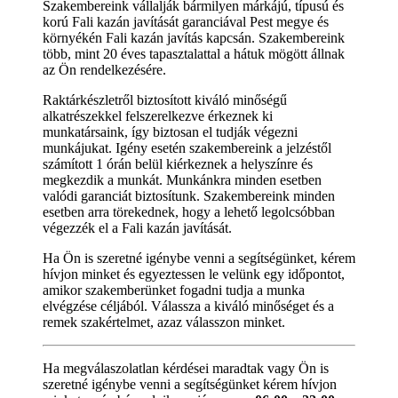
Szakembereink vállalják bármilyen márkájú, típusú és
korú Fali kazán javítását garanciával Pest megye és
környékén Fali kazán javítás kapcsán. Szakembereink
több, mint 20 éves tapasztalattal a hátuk mögött állnak
az Ön rendelkezésére.
Raktárkészletről biztosított kiváló minőségű
alkatrészekkel felszerelkezve érkeznek ki
munkatársaink, így biztosan el tudják végezni
munkájukat. Igény esetén szakembereink a jelzéstől
számított 1 órán belül kiérkeznek a helyszínre és
megkezdik a munkát. Munkánkra minden esetben
valódi garanciát biztosítunk. Szakembereink minden
esetben arra törekednek, hogy a lehető legolcsóbban
végezzék el a Fali kazán javítását.
Ha Ön is szeretné igénybe venni a segítségünket, kérem
hívjon minket és egyeztessen le velünk egy időpontot,
amikor szakemberünket fogadni tudja a munka
elvégzése céljából. Válassza a kiváló minőséget és a
remek szakértelmet, azaz válasszon minket.
Ha megválaszolatlan kérdései maradtak vagy Ön is
szeretné igénybe venni a segítségünket kérem hívjon