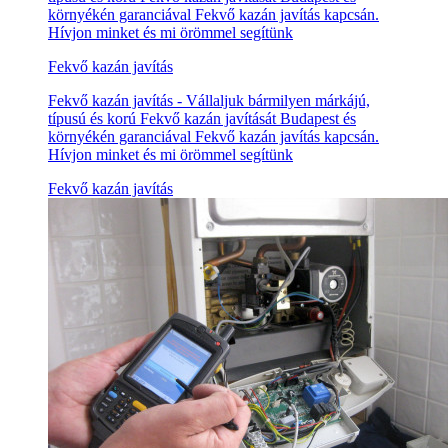
környékén garanciával Fekvő kazán javítás kapcsán.
Hívjon minket és mi örömmel segítünk
Fekvő kazán javítás
Fekvő kazán javítás - Vállaljuk bármilyen márkájú,
típusú és korú Fekvő kazán javítását Budapest és
környékén garanciával Fekvő kazán javítás kapcsán.
Hívjon minket és mi örömmel segítünk
Fekvő kazán javítás