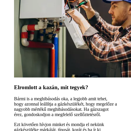
Elromlott a kazán, mit tegyek?
Bármi is a meghibásodás oka, a legjobb amit tehet,
hogy azonnal leállítja a gázkészülékét, hogy megelőze a
nagyobb mértékű meghibásodásokat. Ha gázszagot
érez, gondoskodjon a megfelelő szellőztetésről.
Ezt követően hívjon minket és mondja el nekünk
gázkészüléke márkáját, típusát, korát és ha ír ki