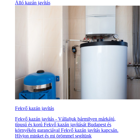
Álló kazán javítás
Fekvő kazán javítás
Fekvő kazán javítás - Vállaljuk bármilyen márkájú,
típusú és korú Fekvő kazán javítását Budapest és
környékén garanciával Fekvő kazán javítás kapcsán.
Hívjon minket és mi örömmel segítünk