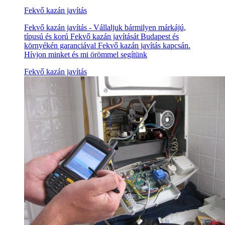
Fekvő kazán javítás
Fekvő kazán javítás - Vállaljuk bármilyen márkájú,
típusú és korú Fekvő kazán javítását Budapest és
környékén garanciával Fekvő kazán javítás kapcsán.
Hívjon minket és mi örömmel segítünk
Fekvő kazán javítás