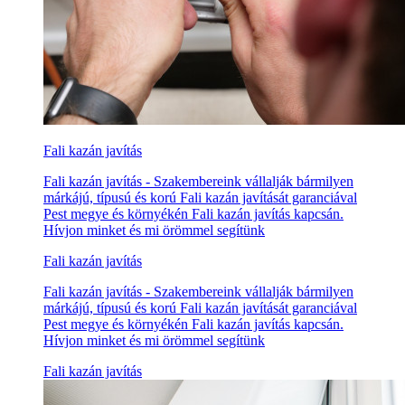
Fali kazán javítás
Fali kazán javítás - Szakembereink vállalják bármilyen
márkájú, típusú és korú Fali kazán javítását garanciával
Pest megye és környékén Fali kazán javítás kapcsán.
Hívjon minket és mi örömmel segítünk
Fali kazán javítás
Fali kazán javítás - Szakembereink vállalják bármilyen
márkájú, típusú és korú Fali kazán javítását garanciával
Pest megye és környékén Fali kazán javítás kapcsán.
Hívjon minket és mi örömmel segítünk
Fali kazán javítás