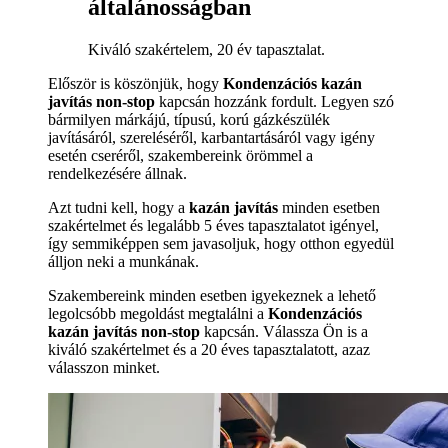
általánosságban
Kiváló szakértelem, 20 év tapasztalat.
Először is köszönjük, hogy
Kondenzációs kazán
javítás non-stop
kapcsán hozzánk fordult. Legyen szó
bármilyen márkájú, típusú, korú gázkészülék
javításáról, szereléséről, karbantartásáról vagy igény
esetén cseréről, szakembereink örömmel a
rendelkezésére állnak.
Azt tudni kell, hogy a
kazán javítás
minden esetben
szakértelmet és legalább 5 éves tapasztalatot igényel,
így semmiképpen sem javasoljuk, hogy otthon egyedül
álljon neki a munkának.
Szakembereink minden esetben igyekeznek a lehető
legolcsóbb megoldást megtalálni a
Kondenzációs
kazán javítás non-stop
kapcsán. Válassza Ön is a
kiváló szakértelmet és a 20 éves tapasztalatott, azaz
válasszon minket.