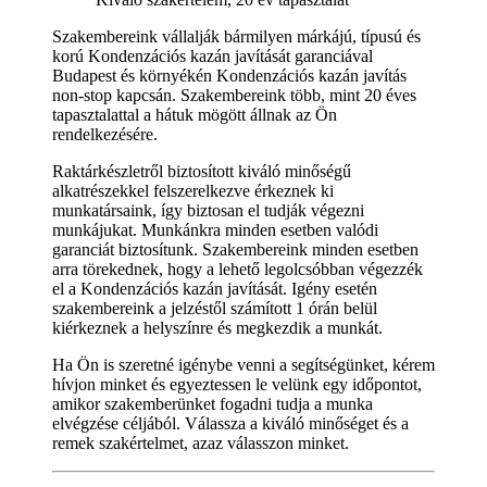
Szakembereink vállalják bármilyen márkájú, típusú és
korú Kondenzációs kazán javítását garanciával
Budapest és környékén Kondenzációs kazán javítás
non-stop kapcsán. Szakembereink több, mint 20 éves
tapasztalattal a hátuk mögött állnak az Ön
rendelkezésére.
Raktárkészletről biztosított kiváló minőségű
alkatrészekkel felszerelkezve érkeznek ki
munkatársaink, így biztosan el tudják végezni
munkájukat. Munkánkra minden esetben valódi
garanciát biztosítunk. Szakembereink minden esetben
arra törekednek, hogy a lehető legolcsóbban végezzék
el a Kondenzációs kazán javítását. Igény esetén
szakembereink a jelzéstől számított 1 órán belül
kiérkeznek a helyszínre és megkezdik a munkát.
Ha Ön is szeretné igénybe venni a segítségünket, kérem
hívjon minket és egyeztessen le velünk egy időpontot,
amikor szakemberünket fogadni tudja a munka
elvégzése céljából. Válassza a kiváló minőséget és a
remek szakértelmet, azaz válasszon minket.