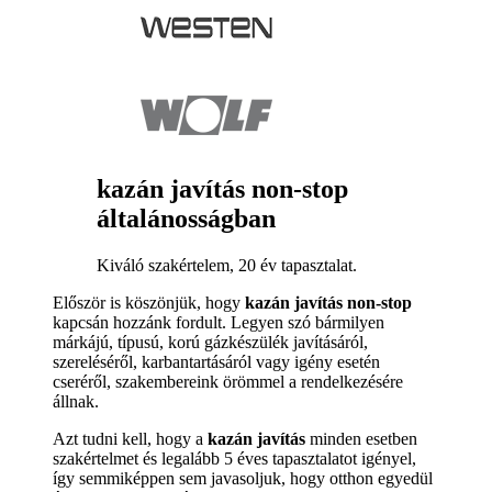
kazán javítás non-stop
általánosságban
Kiváló szakértelem, 20 év tapasztalat.
Először is köszönjük, hogy
kazán javítás non-stop
kapcsán hozzánk fordult. Legyen szó bármilyen
márkájú, típusú, korú gázkészülék javításáról,
szereléséről, karbantartásáról vagy igény esetén
cseréről, szakembereink örömmel a rendelkezésére
állnak.
Azt tudni kell, hogy a
kazán javítás
minden esetben
szakértelmet és legalább 5 éves tapasztalatot igényel,
így semmiképpen sem javasoljuk, hogy otthon egyedül