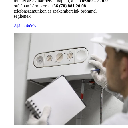
minket az év bármelyik napján, a nap
06:00 – 22:00
órájában bármikor a
+36 (70) 881 20 08
telefonszámunkon és szakembereink örömmel
segítenek.
Ajánlatkérés