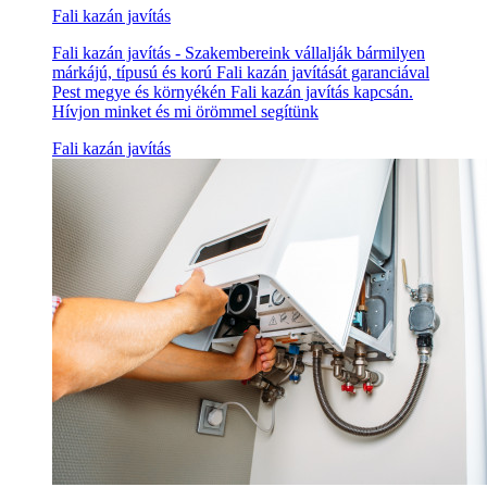
Fali kazán javítás
Fali kazán javítás - Szakembereink vállalják bármilyen
márkájú, típusú és korú Fali kazán javítását garanciával
Pest megye és környékén Fali kazán javítás kapcsán.
Hívjon minket és mi örömmel segítünk
Fali kazán javítás