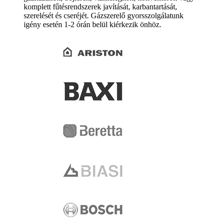
komplett fűtésrendszerek javítását, karbantartását,
szerelését és cseréjét. Gázszerelő gyorsszolgálatunk
igény esetén 1-2 órán belül kiérkezik önhöz.