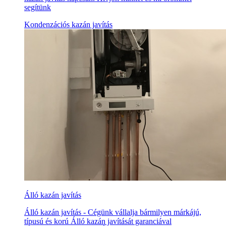
segítünk
Kondenzációs kazán javítás
Álló kazán javítás
Álló kazán javítás - Cégünk vállalja bármilyen márkájú,
típusú és korú Álló kazán javítását garanciával