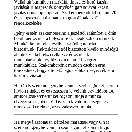
Vállaljuk bármilyen márkájú, típusú és korú kazán
javítását Budapest és környékén garanciával kazán
javítás non-stop kapcsán. Szakembereink több, mint 20
éves tapasztalattal a hátuk mögött állnak az Ön
rendelkezésére.
Igény esetén szakembereink a jelzéstől számított 1 órán
belül kiérkeznek a helyszínre és megkezdik a munkát.
Munkánkra minden esetben valódi garanciát
biztosítunk. Raktárkészletről biztosított kiváló minőségű
alkatrészekkel felszerelkezve érkeznek ki
munkatársaink, így biztosan el tudják végezni
munkájukat. Szakembereink minden esetben arra
törekednek, hogy a lehető legolcsóbban végezzék el a
kazán javítását.
Ha Ön is szeretné igénybe venni a segítségünket, kérem
hívjon minket és egyeztessen le velünk egy időpontot,
amikor szakemberünket fogadni tudja a munka
elvégzése céljából. Válassza a kiváló minőséget és a
remek szakértelmet, azaz válasszon minket.
Ha megválaszolatlan kérdései maradtak vagy Ön is
szeretné igénybe venni a segítségünket kérem hívjon