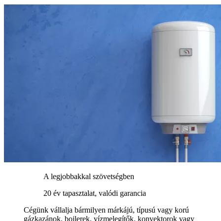
A legjobbakkal szövetségben
20 év tapasztalat, valódi garancia
Cégünk vállalja bármilyen márkájú, típusú vagy korú
gázkazánok, bojlerek, vízmelegítők, konvektorok vagy