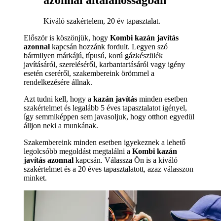
azonnal általánosságban
Kiváló szakértelem, 20 év tapasztalat.
Először is köszönjük, hogy
Kombi kazán javítás
azonnal
kapcsán hozzánk fordult. Legyen szó
bármilyen márkájú, típusú, korú gázkészülék
javításáról, szereléséről, karbantartásáról vagy igény
esetén cseréről, szakembereink örömmel a
rendelkezésére állnak.
Azt tudni kell, hogy a
kazán javítás
minden esetben
szakértelmet és legalább 5 éves tapasztalatot igényel,
így semmiképpen sem javasoljuk, hogy otthon egyedül
álljon neki a munkának.
Szakembereink minden esetben igyekeznek a lehető
legolcsóbb megoldást megtalálni a
Kombi kazán
javítás azonnal
kapcsán. Válassza Ön is a kiváló
szakértelmet és a 20 éves tapasztalatott, azaz válasszon
minket.