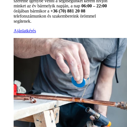
szeretné igénybe venni a segítségünket kérem hívjon
minket az év bármelyik napján, a nap
06:00 – 22:00
órájában bármikor a
+36 (70) 881 20 08
telefonszámunkon és szakembereink örömmel
segítenek.
Ajánlatkérés