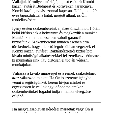
Vállaljuk bármilyen márkájú, típusú és korú Kombi
kazán javítását Budapest és környékén garanciával
Kombi kazán javítás azonnal kapcsán. Több, mint 20
éves tapasztalattal a hátuk mögött állunk az Ön
rendelkezésére.
Igény esetén szakembereink a jelzéstől számított 1 órán
belül kiérkeznek a helyszínre és megkezdik a munkát.
Munkánkra minden esetben valódi garanciát
biztosítunk. Szakembereink minden esetben arra
törekednek, hogy a lehető legolcsóbban végezzék el a
Kombi kazán javítását. Raktárkészletről biztosított
kiváló minőségű alkatrészekkel felszerelkezve érkeznek
ki munkatársaink, így biztosan el tudják végezni
munkájukat.
Válassza a kiváló minőséget és a remek szakértelmet,
azaz válasszon minket. Ha Ön is szeretné igénybe
venni a segítségünket, kérem hívjon minket és
egyeztessen le velünk egy időpontot, amikor
szakemberünket fogadni tudja a munka elvégzése
céljából.
Ha megválaszolatlan kérdései maradtak vagy Ön is