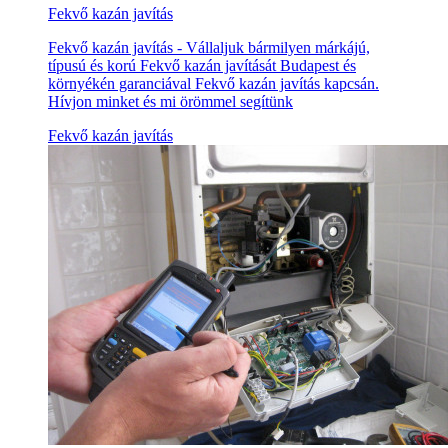
Fekvő kazán javítás
Fekvő kazán javítás - Vállaljuk bármilyen márkájú,
típusú és korú Fekvő kazán javítását Budapest és
környékén garanciával Fekvő kazán javítás kapcsán.
Hívjon minket és mi örömmel segítünk
Fekvő kazán javítás