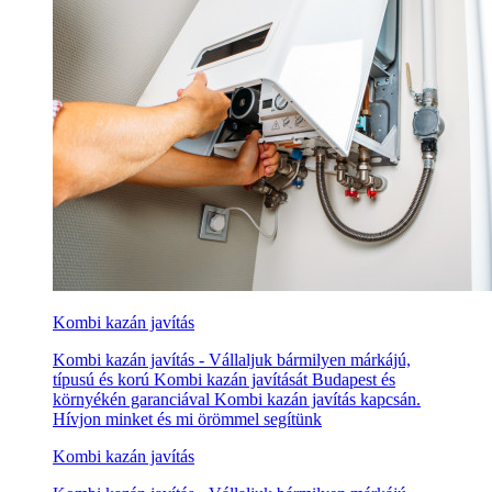
Kombi kazán javítás
Kombi kazán javítás - Vállaljuk bármilyen márkájú,
típusú és korú Kombi kazán javítását Budapest és
környékén garanciával Kombi kazán javítás kapcsán.
Hívjon minket és mi örömmel segítünk
Kombi kazán javítás