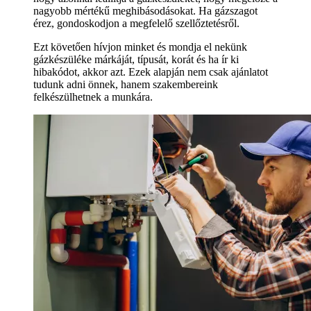
nagyobb mértékű meghibásodásokat. Ha gázszagot
érez, gondoskodjon a megfelelő szellőztetésről.
Ezt követően hívjon minket és mondja el nekünk
gázkészüléke márkáját, típusát, korát és ha ír ki
hibakódot, akkor azt. Ezek alapján nem csak ajánlatot
tudunk adni önnek, hanem szakembereink
felkészülhetnek a munkára.