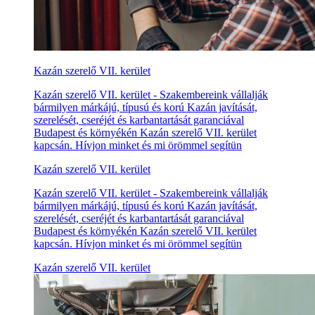
Kazán szerelő VII. kerület
Kazán szerelő VII. kerület - Szakembereink vállalják
bármilyen márkájú, típusú és korú Kazán javítását,
szerelését, cseréjét és karbantartását garanciával
Budapest és környékén Kazán szerelő VII. kerület
kapcsán. Hívjon minket és mi örömmel segítün
Kazán szerelő VII. kerület
Kazán szerelő VII. kerület - Szakembereink vállalják
bármilyen márkájú, típusú és korú Kazán javítását,
szerelését, cseréjét és karbantartását garanciával
Budapest és környékén Kazán szerelő VII. kerület
kapcsán. Hívjon minket és mi örömmel segítün
Kazán szerelő VII. kerület