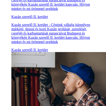
cseréjét és karbantartását garanciával Budapest és
környékén Kazán szerelő II. kerület kapcsán. Hívjon
minket és mi örömmel segítünk
Kazán szerelő II. kerület
Kazán szerelő II. kerület - Cégünk vállalja bármilyen
márkájú, típusú és korú Kazán javítását, szerelését,
cseréjét és karbantartását garanciával Budapest és
környékén Kazán szerelő II. kerület kapcsán. Hívjon
minket és mi örömmel segítünk
Kazán szerelő II. kerület