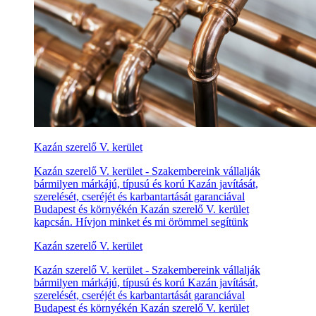
Kazán szerelő V. kerület
Kazán szerelő V. kerület - Szakembereink vállalják
bármilyen márkájú, típusú és korú Kazán javítását,
szerelését, cseréjét és karbantartását garanciával
Budapest és környékén Kazán szerelő V. kerület
kapcsán. Hívjon minket és mi örömmel segítünk
Kazán szerelő V. kerület
Kazán szerelő V. kerület - Szakembereink vállalják
bármilyen márkájú, típusú és korú Kazán javítását,
szerelését, cseréjét és karbantartását garanciával
Budapest és környékén Kazán szerelő V. kerület