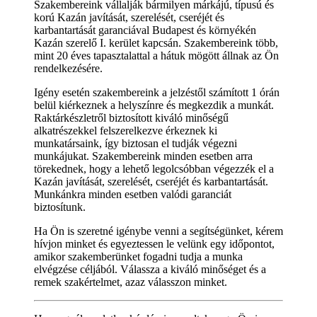
Szakembereink vállalják bármilyen márkájú, típusú és
korú Kazán javítását, szerelését, cseréjét és
karbantartását garanciával Budapest és környékén
Kazán szerelő I. kerület kapcsán. Szakembereink több,
mint 20 éves tapasztalattal a hátuk mögött állnak az Ön
rendelkezésére.
Igény esetén szakembereink a jelzéstől számított 1 órán
belül kiérkeznek a helyszínre és megkezdik a munkát.
Raktárkészletről biztosított kiváló minőségű
alkatrészekkel felszerelkezve érkeznek ki
munkatársaink, így biztosan el tudják végezni
munkájukat. Szakembereink minden esetben arra
törekednek, hogy a lehető legolcsóbban végezzék el a
Kazán javítását, szerelését, cseréjét és karbantartását.
Munkánkra minden esetben valódi garanciát
biztosítunk.
Ha Ön is szeretné igénybe venni a segítségünket, kérem
hívjon minket és egyeztessen le velünk egy időpontot,
amikor szakemberünket fogadni tudja a munka
elvégzése céljából. Válassza a kiváló minőséget és a
remek szakértelmet, azaz válasszon minket.