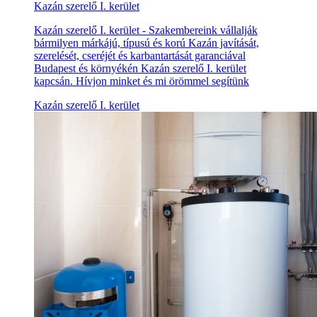
Kazán szerelő I. kerület
Kazán szerelő I. kerület - Szakembereink vállalják
bármilyen márkájú, típusú és korú Kazán javítását,
szerelését, cseréjét és karbantartását garanciával
Budapest és környékén Kazán szerelő I. kerület
kapcsán. Hívjon minket és mi örömmel segítünk
Kazán szerelő I. kerület