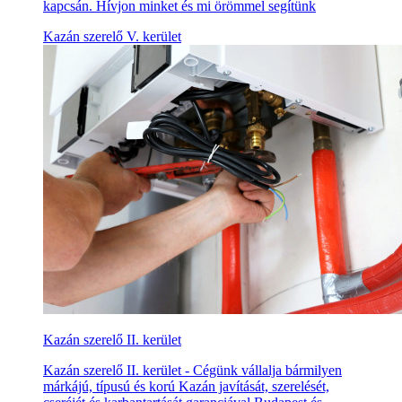
kapcsán. Hívjon minket és mi örömmel segítünk
Kazán szerelő V. kerület
Kazán szerelő II. kerület
Kazán szerelő II. kerület - Cégünk vállalja bármilyen
márkájú, típusú és korú Kazán javítását, szerelését,