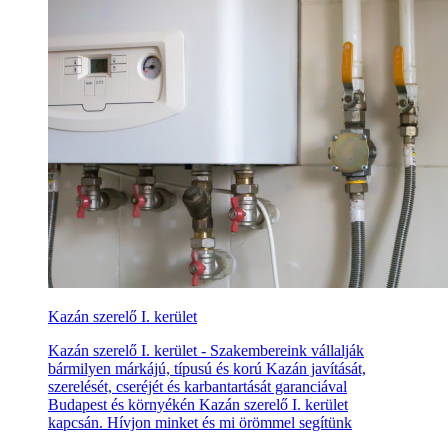
Kazán szerelő I. kerület
Kazán szerelő I. kerület - Szakembereink vállalják
bármilyen márkájú, típusú és korú Kazán javítását,
szerelését, cseréjét és karbantartását garanciával
Budapest és környékén Kazán szerelő I. kerület
kapcsán. Hívjon minket és mi örömmel segítünk