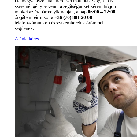
Ha megválaszolatlan kérdései maradtak vagy Ön is
szeretné igénybe venni a segítségünket kérem hívjon
minket az év bármelyik napján, a nap
06:00 – 22:00
órájában bármikor a
+36 (70) 881 20 08
telefonszámunkon és szakembereink örömmel
segítenek.
Ajánlatkérés