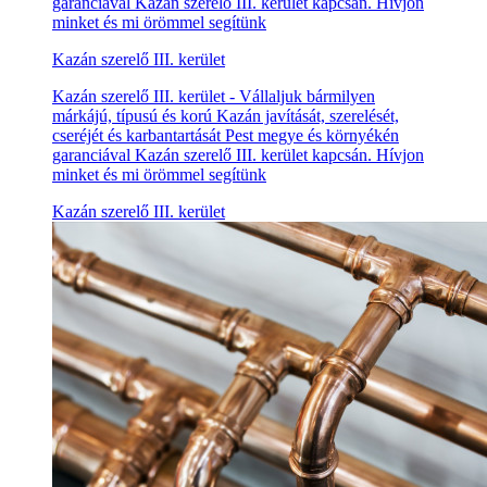
garanciával Kazán szerelő III. kerület kapcsán. Hívjon
minket és mi örömmel segítünk
Kazán szerelő III. kerület
Kazán szerelő III. kerület - Vállaljuk bármilyen
márkájú, típusú és korú Kazán javítását, szerelését,
cseréjét és karbantartását Pest megye és környékén
garanciával Kazán szerelő III. kerület kapcsán. Hívjon
minket és mi örömmel segítünk
Kazán szerelő III. kerület