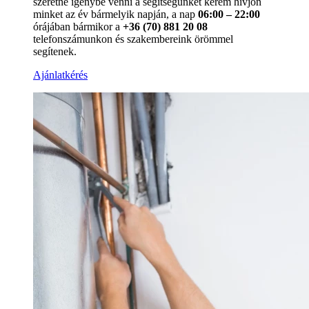
szeretné igénybe venni a segítségünket kérem hívjon
minket az év bármelyik napján, a nap
06:00 – 22:00
órájában bármikor a
+36 (70) 881 20 08
telefonszámunkon és szakembereink örömmel
segítenek.
Ajánlatkérés