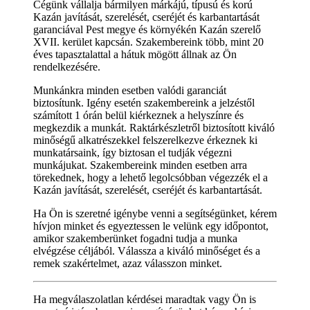
Cégünk vállalja bármilyen márkájú, típusú és korú
Kazán javítását, szerelését, cseréjét és karbantartását
garanciával Pest megye és környékén Kazán szerelő
XVII. kerület kapcsán. Szakembereink több, mint 20
éves tapasztalattal a hátuk mögött állnak az Ön
rendelkezésére.
Munkánkra minden esetben valódi garanciát
biztosítunk. Igény esetén szakembereink a jelzéstől
számított 1 órán belül kiérkeznek a helyszínre és
megkezdik a munkát. Raktárkészletről biztosított kiváló
minőségű alkatrészekkel felszerelkezve érkeznek ki
munkatársaink, így biztosan el tudják végezni
munkájukat. Szakembereink minden esetben arra
törekednek, hogy a lehető legolcsóbban végezzék el a
Kazán javítását, szerelését, cseréjét és karbantartását.
Ha Ön is szeretné igénybe venni a segítségünket, kérem
hívjon minket és egyeztessen le velünk egy időpontot,
amikor szakemberünket fogadni tudja a munka
elvégzése céljából. Válassza a kiváló minőséget és a
remek szakértelmet, azaz válasszon minket.
Ha megválaszolatlan kérdései maradtak vagy Ön is