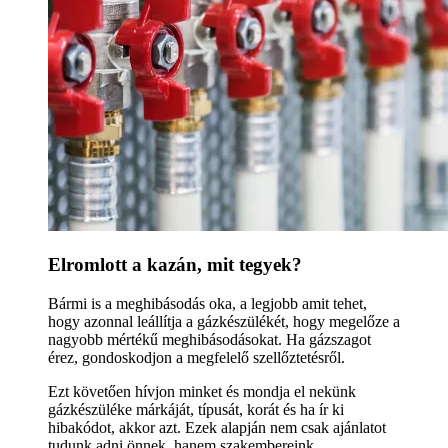
Elromlott a kazán, mit tegyek?
Bármi is a meghibásodás oka, a legjobb amit tehet,
hogy azonnal leállítja a gázkészülékét, hogy megelőze a
nagyobb mértékű meghibásodásokat. Ha gázszagot
érez, gondoskodjon a megfelelő szellőztetésről.
Ezt követően hívjon minket és mondja el nekünk
gázkészüléke márkáját, típusát, korát és ha ír ki
hibakódot, akkor azt. Ezek alapján nem csak ajánlatot
tudunk adni önnek, hanem szakembereink