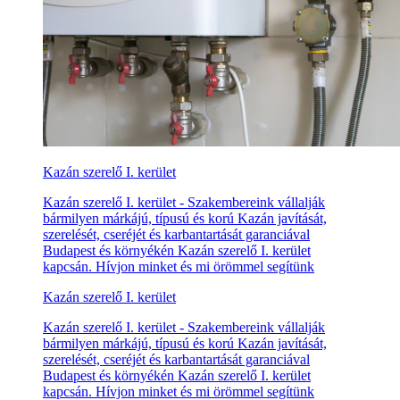
Kazán szerelő I. kerület
Kazán szerelő I. kerület - Szakembereink vállalják
bármilyen márkájú, típusú és korú Kazán javítását,
szerelését, cseréjét és karbantartását garanciával
Budapest és környékén Kazán szerelő I. kerület
kapcsán. Hívjon minket és mi örömmel segítünk
Kazán szerelő I. kerület
Kazán szerelő I. kerület - Szakembereink vállalják
bármilyen márkájú, típusú és korú Kazán javítását,
szerelését, cseréjét és karbantartását garanciával
Budapest és környékén Kazán szerelő I. kerület
kapcsán. Hívjon minket és mi örömmel segítünk