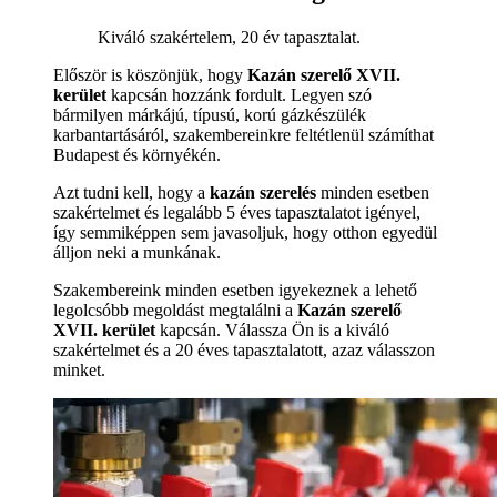
Kiváló szakértelem, 20 év tapasztalat.
Először is köszönjük, hogy
Kazán szerelő XVII.
kerület
kapcsán hozzánk fordult. Legyen szó
bármilyen márkájú, típusú, korú gázkészülék
karbantartásáról, szakembereinkre feltétlenül számíthat
Budapest és környékén.
Azt tudni kell, hogy a
kazán szerelés
minden esetben
szakértelmet és legalább 5 éves tapasztalatot igényel,
így semmiképpen sem javasoljuk, hogy otthon egyedül
álljon neki a munkának.
Szakembereink minden esetben igyekeznek a lehető
legolcsóbb megoldást megtalálni a
Kazán szerelő
XVII. kerület
kapcsán. Válassza Ön is a kiváló
szakértelmet és a 20 éves tapasztalatott, azaz válasszon
minket.