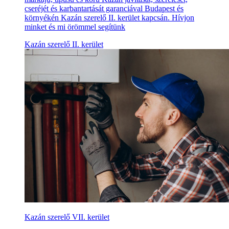
cseréjét és karbantartását garanciával Budapest és
környékén Kazán szerelő II. kerület kapcsán. Hívjon
minket és mi örömmel segítünk
Kazán szerelő II. kerület
Kazán szerelő VII. kerület