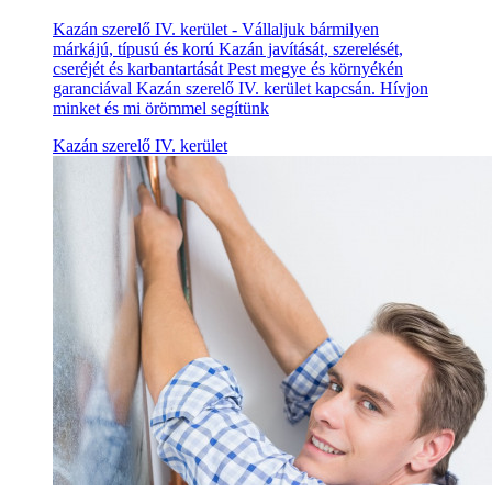
Kazán szerelő IV. kerület - Vállaljuk bármilyen
márkájú, típusú és korú Kazán javítását, szerelését,
cseréjét és karbantartását Pest megye és környékén
garanciával Kazán szerelő IV. kerület kapcsán. Hívjon
minket és mi örömmel segítünk
Kazán szerelő IV. kerület