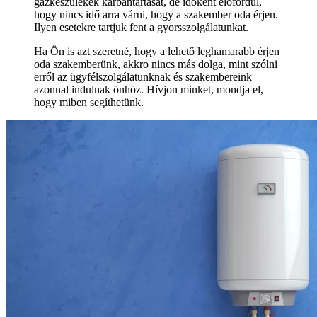
gázkészülékek karbantartását, de időként előfordul,
hogy nincs idő arra várni, hogy a szakember oda érjen.
Ilyen esetekre tartjuk fent a gyorsszolgálatunkat.
Ha Ön is azt szeretné, hogy a lehető leghamarabb érjen
oda szakemberünk, akkro nincs más dolga, mint szólni
erről az ügyfélszolgálatunknak és szakembereink
azonnal indulnak önhöz. Hívjon minket, mondja el,
hogy miben segíthetünk.