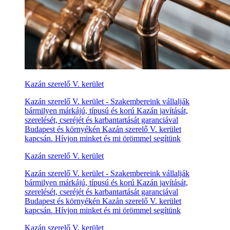
Kazán szerelő V. kerület
Kazán szerelő V. kerület - Szakembereink vállalják
bármilyen márkájú, típusú és korú Kazán javítását,
szerelését, cseréjét és karbantartását garanciával
Budapest és környékén Kazán szerelő V. kerület
kapcsán. Hívjon minket és mi örömmel segítünk
Kazán szerelő V. kerület
Kazán szerelő V. kerület - Szakembereink vállalják
bármilyen márkájú, típusú és korú Kazán javítását,
szerelését, cseréjét és karbantartását garanciával
Budapest és környékén Kazán szerelő V. kerület
kapcsán. Hívjon minket és mi örömmel segítünk
Kazán szerelő V. kerület