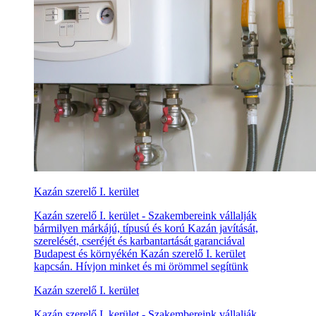
Kazán szerelő I. kerület
Kazán szerelő I. kerület - Szakembereink vállalják
bármilyen márkájú, típusú és korú Kazán javítását,
szerelését, cseréjét és karbantartását garanciával
Budapest és környékén Kazán szerelő I. kerület
kapcsán. Hívjon minket és mi örömmel segítünk
Kazán szerelő I. kerület
Kazán szerelő I. kerület - Szakembereink vállalják