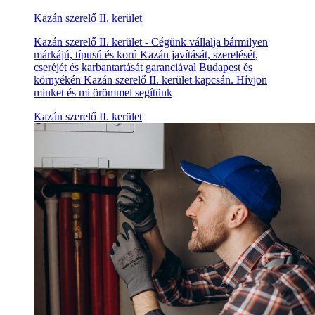
Kazán szerelő II. kerület
Kazán szerelő II. kerület - Cégünk vállalja bármilyen
márkájú, típusú és korú Kazán javítását, szerelését,
cseréjét és karbantartását garanciával Budapest és
környékén Kazán szerelő II. kerület kapcsán. Hívjon
minket és mi örömmel segítünk
Kazán szerelő II. kerület