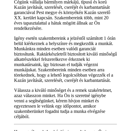
Cégünk vállalja bármilyen márkájú, típusú és korú
Kazán javítását, szerelését, cseréjét és karbantartását
garanciával Pest megye és környékén Kazán szerelő
XX. kerület kapcsán. Szakembereink több, mint 20
éves tapasztalattal a hátuk mögött állnak az Ön
rendelkezésére.
Igény esetén szakembereink a jelzéstől számított 1 órán
belül kiérkeznek a helyszínre és megkezdik a munkát.
Munkánkra minden esetben valódi garanciát
biztosítunk. Raktárkészletről biztosított kiváló minőségű
alkatrészekkel felszerelkezve érkeznek ki
munkatársaink, így biztosan el tudják végezni
munkájukat. Szakembereink minden esetben arra
törekednek, hogy a lehető legolcsóbban végezzék el a
Kazán javítását, szerelését, cseréjét és karbantartását.
Válassza a kiváló minőséget és a remek szakértelmet,
azaz válasszon minket. Ha Ön is szeretné igénybe
venni a segítségünket, kérem hívjon minket és
egyeztessen le velünk egy időpontot, amikor
szakemberünket fogadni tudja a munka elvégzése
céljából.