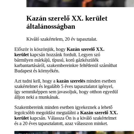
Kazán szerelő XX. kerület
általánosságban
Kiváló szakértelem, 20 év tapasztalat.
Először is köszönjük, hogy
Kazán szerelő XX.
kerület
kapcsán hozzánk fordult. Legyen szó
bármilyen márkájú, típusú, korú gázkészülék
karbantartásáról, szakembereinkre feltétlenül számíthat
Budapest és környékén.
Azt tudni kell, hogy a
kazán szerelés
minden esetben
szakértelmet és legalább 5 éves tapasztalatot igényel,
így semmiképpen sem javasoljuk, hogy otthon egyedül
álljon neki a munkának.
Szakembereink minden esetben igyekeznek a lehető
legolcsóbb megoldást megtalálni a
Kazán szerelő XX.
kerület
kapcsán. Válassza Ön is a kiváló szakértelmet
és a 20 éves tapasztalatott, azaz válasszon minket.