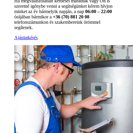
Ha megválaszolatlan kérdései maradtak vagy Ön is
szeretné igénybe venni a segítségünket kérem hívjon
minket az év bármelyik napján, a nap
06:00 – 22:00
órájában bármikor a
+36 (70) 881 20 08
telefonszámunkon és szakembereink örömmel
segítenek.
Ajánlatkérés