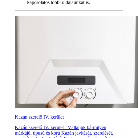
kapcsolatos többi oldalaunkat is.
Kazán szerelő IV. kerület
Kazán szerelő IV. kerület - Vállaljuk bármilyen
márkájú, típusú és korú Kazán javítását, szerelését,