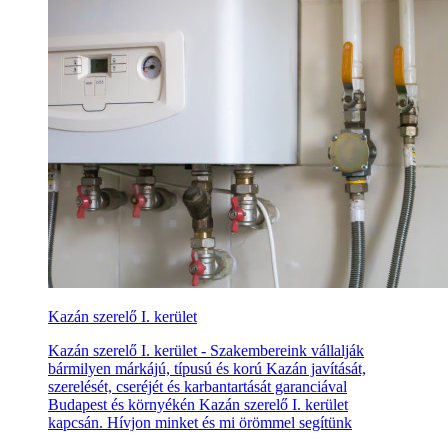
Kazán szerelő I. kerület
Kazán szerelő I. kerület - Szakembereink vállalják
bármilyen márkájú, típusú és korú Kazán javítását,
szerelését, cseréjét és karbantartását garanciával
Budapest és környékén Kazán szerelő I. kerület
kapcsán. Hívjon minket és mi örömmel segítünk