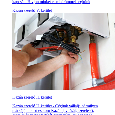
kapcsán. Hívjon minket és mi örömmel segítünk
Kazán szerelő V. kerület
Kazán szerelő II. kerület
Kazán szerelő II. kerület - Cégünk vállalja bármilyen
márkájú, típusú és korú Kazán javítását, szerelését,