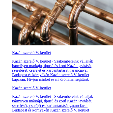
Kazán szerelő V. kerület
Kazán szerelő V. kerület - Szakembereink vállalják
bármilyen márkájú, típusú és korú Kazán javítását,
szerelését, cseréjét és karbantartását garanciával
Budapest és környékén Kazán szerelő V. kerület
kapcsán. Hívjon minket és mi örömmel segítünk
Kazán szerelő V. kerület
Kazán szerelő V. kerület - Szakembereink vállalják
bármilyen márkájú, típusú és korú Kazán javítását,
szerelését, cseréjét és karbantartását garanciával
Budapest és környékén Kazán szerelő V. kerület