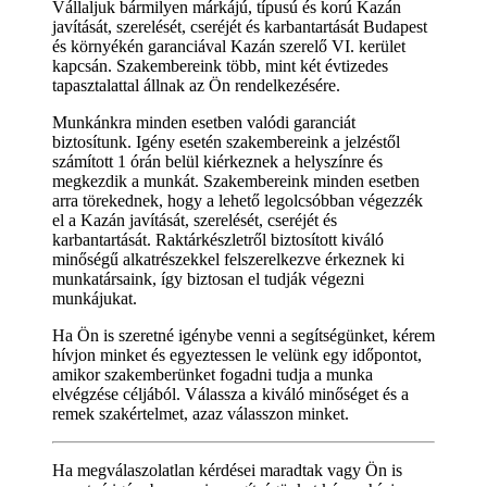
Vállaljuk bármilyen márkájú, típusú és korú Kazán
javítását, szerelését, cseréjét és karbantartását Budapest
és környékén garanciával Kazán szerelő VI. kerület
kapcsán. Szakembereink több, mint két évtizedes
tapasztalattal állnak az Ön rendelkezésére.
Munkánkra minden esetben valódi garanciát
biztosítunk. Igény esetén szakembereink a jelzéstől
számított 1 órán belül kiérkeznek a helyszínre és
megkezdik a munkát. Szakembereink minden esetben
arra törekednek, hogy a lehető legolcsóbban végezzék
el a Kazán javítását, szerelését, cseréjét és
karbantartását. Raktárkészletről biztosított kiváló
minőségű alkatrészekkel felszerelkezve érkeznek ki
munkatársaink, így biztosan el tudják végezni
munkájukat.
Ha Ön is szeretné igénybe venni a segítségünket, kérem
hívjon minket és egyeztessen le velünk egy időpontot,
amikor szakemberünket fogadni tudja a munka
elvégzése céljából. Válassza a kiváló minőséget és a
remek szakértelmet, azaz válasszon minket.
Ha megválaszolatlan kérdései maradtak vagy Ön is