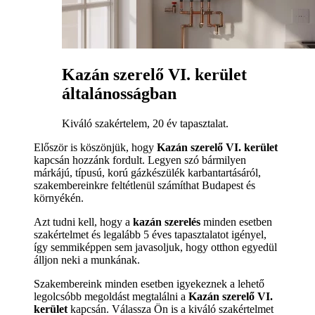
Kazán szerelő VI. kerület
általánosságban
Kiváló szakértelem, 20 év tapasztalat.
Először is köszönjük, hogy
Kazán szerelő VI. kerület
kapcsán hozzánk fordult. Legyen szó bármilyen
márkájú, típusú, korú gázkészülék karbantartásáról,
szakembereinkre feltétlenül számíthat Budapest és
környékén.
Azt tudni kell, hogy a
kazán szerelés
minden esetben
szakértelmet és legalább 5 éves tapasztalatot igényel,
így semmiképpen sem javasoljuk, hogy otthon egyedül
álljon neki a munkának.
Szakembereink minden esetben igyekeznek a lehető
legolcsóbb megoldást megtalálni a
Kazán szerelő VI.
kerület
kapcsán. Válassza Ön is a kiváló szakértelmet