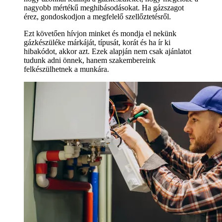
nagyobb mértékű meghibásodásokat. Ha gázszagot
érez, gondoskodjon a megfelelő szellőztetésről.
Ezt követően hívjon minket és mondja el nekünk
gázkészüléke márkáját, típusát, korát és ha ír ki
hibakódot, akkor azt. Ezek alapján nem csak ajánlatot
tudunk adni önnek, hanem szakembereink
felkészülhetnek a munkára.