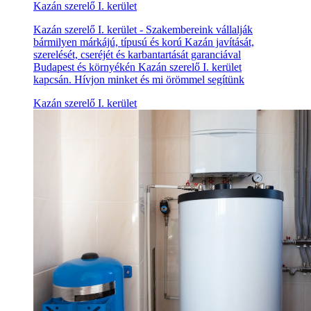
Kazán szerelő I. kerület
Kazán szerelő I. kerület - Szakembereink vállalják
bármilyen márkájú, típusú és korú Kazán javítását,
szerelését, cseréjét és karbantartását garanciával
Budapest és környékén Kazán szerelő I. kerület
kapcsán. Hívjon minket és mi örömmel segítünk
Kazán szerelő I. kerület