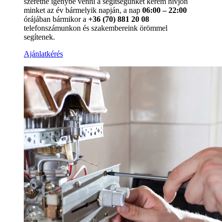
szeretné igénybe venni a segítségünket kérem hívjon
minket az év bármelyik napján, a nap
06:00 – 22:00
órájában bármikor a
+36 (70) 881 20 08
telefonszámunkon és szakembereink örömmel
segítenek.
Ajánlatkérés